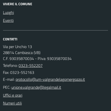
VIVERE IL COMUNE
Luoghi
Eventi
CONTATTI
Via per Unchio 13
28814 Cambiasca (VB)
C.F. 93035870034 - P.Iva: 93035870034
Telefono:
0323-552207
Fax: 0323-552163
E-mail:
PEC:
Uffici e orari
Numeri utili