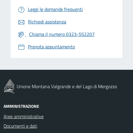
Leggi le domande frequenti
Richiedi assistenza
Chiama il numero 0323-552207
Prenota appuntamento
Unione Montana Valgrande e del Lago di Mergozzo
AMMINISTRAZIONE
Aree amministrative
Documenti e dati