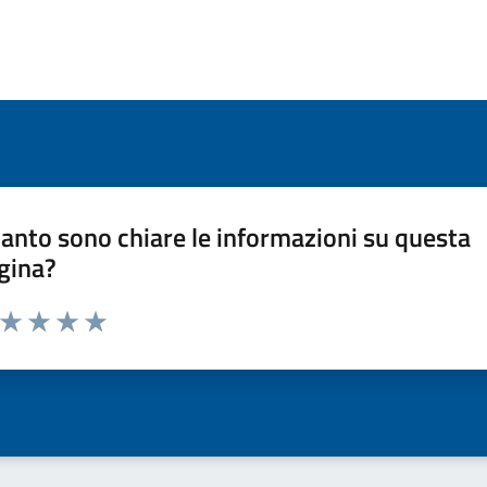
anto sono chiare le informazioni su questa
gina?
a da 1 a 5 stelle la pagina
ta 1 stelle su 5
Valuta 2 stelle su 5
Valuta 3 stelle su 5
Valuta 4 stelle su 5
Valuta 5 stelle su 5