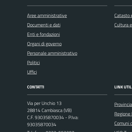
Aree amministrative
Catasto e
Documenti e dati
Cultura 
Enti e fondazioni
Organi di governo
Personale amministrativo
Politici
Uffici
CONTATTI
LINK UTIL
Via per Unchio 13
Provinci
28814 Cambiasca (VB)
Regione
C.F. 93035870034 - P.Iva:
Comuni d
93035870034