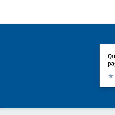
Qu
pa
Valut
Valu