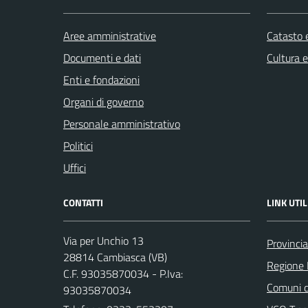
Aree amministrative
Catasto e
Documenti e dati
Cultura 
Enti e fondazioni
Organi di governo
Personale amministrativo
Politici
Uffici
CONTATTI
LINK UTIL
Via per Unchio 13
Provinci
28814 Cambiasca (VB)
Regione
C.F. 93035870034 - P.Iva:
Comuni d
93035870034