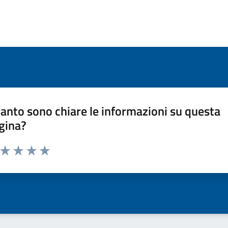
anto sono chiare le informazioni su questa
gina?
a da 1 a 5 stelle la pagina
ta 1 stelle su 5
Valuta 2 stelle su 5
Valuta 3 stelle su 5
Valuta 4 stelle su 5
Valuta 5 stelle su 5