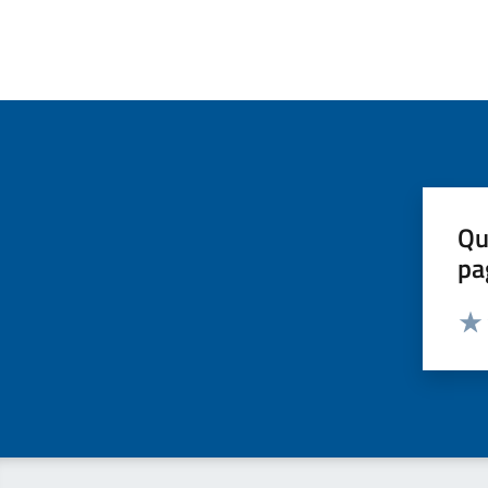
Qu
pa
Valut
Valu