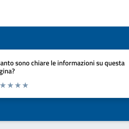
anto sono chiare le informazioni su questa
gina?
a da 1 a 5 stelle la pagina
ta 1 stelle su 5
Valuta 2 stelle su 5
Valuta 3 stelle su 5
Valuta 4 stelle su 5
Valuta 5 stelle su 5