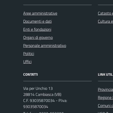
Aree amministrative
Catasto e
Documenti e dati
Cultura 
Enti e fondazioni
Organi di governo
Personale amministrativo
Politici
Uffici
CONTATTI
LINK UTIL
Via per Unchio 13
Provinci
28814 Cambiasca (VB)
Regione
C.F. 93035870034 - P.Iva:
Comuni d
93035870034