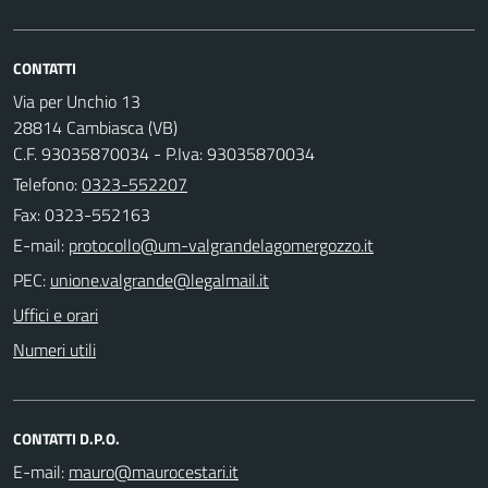
CONTATTI
Via per Unchio 13
28814 Cambiasca (VB)
C.F. 93035870034 - P.Iva: 93035870034
Telefono:
0323-552207
Fax: 0323-552163
E-mail:
PEC:
Uffici e orari
Numeri utili
CONTATTI D.P.O.
E-mail: