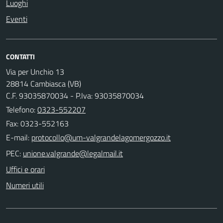
Luoghi
Eventi
CONTATTI
Via per Unchio 13
28814 Cambiasca (VB)
C.F. 93035870034 - P.Iva: 93035870034
Telefono:
0323-552207
Fax: 0323-552163
E-mail:
PEC:
Uffici e orari
Numeri utili