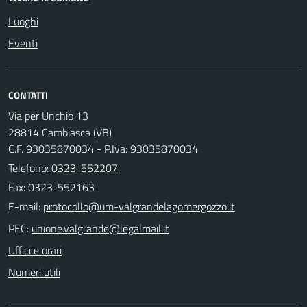
Luoghi
Eventi
CONTATTI
Via per Unchio 13
28814 Cambiasca (VB)
C.F. 93035870034 - P.Iva: 93035870034
Telefono:
0323-552207
Fax: 0323-552163
E-mail:
PEC:
Uffici e orari
Numeri utili