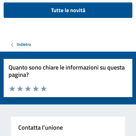
Tutte le novità
Indietro
Quanto sono chiare le informazioni su questa
pagina?
Valuta da 1 a 5 stelle la pagina
Valuta 1 stelle su 5
Valuta 2 stelle su 5
Valuta 3 stelle su 5
Valuta 4 stelle su 5
Valuta 5 stelle su 5
Contatta l'unione