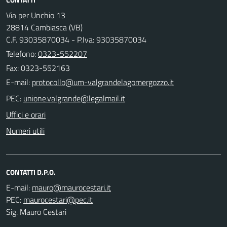
Via per Unchio 13
28814 Cambiasca (VB)
C.F. 93035870034 - P.Iva: 93035870034
Telefono:
0323-552207
Fax: 0323-552163
E-mail:
PEC:
Uffici e orari
Numeri utili
CONTATTI D.P.O.
E-mail:
PEC:
Sig. Mauro Cestari