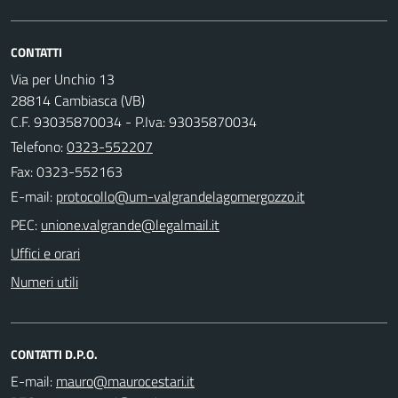
CONTATTI
Via per Unchio 13
28814 Cambiasca (VB)
C.F. 93035870034 - P.Iva: 93035870034
Telefono:
0323-552207
Fax: 0323-552163
E-mail:
PEC:
Uffici e orari
Numeri utili
CONTATTI D.P.O.
E-mail: