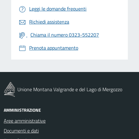
Leggi le domande frequenti
Richiedi assistenza
Chiama il numero 0323-552207
Prenota appuntamento
Unione Montana Valgrande e del Lago di Mergozzo
AMMINISTRAZIONE
Aree amministrative
Documenti e dati