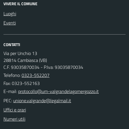
VIVERE IL COMUNE
Luoghi
Eventi
CONTATTI
Via per Unchio 13
28814 Cambiasca (VB)
C.F. 93035870034 - P.Iva: 93035870034
Telefono:
0323-552207
Fax: 0323-552163
E-mail:
PEC:
Uffici e orari
Numeri utili