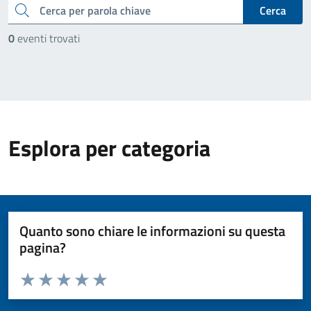
cerca
Cerca
0
eventi trovati
Esplora per categoria
Quanto sono chiare le informazioni su questa
pagina?
Valuta da 1 a 5 stelle la pagina
Valuta 1 stelle su 5
Valuta 2 stelle su 5
Valuta 3 stelle su 5
Valuta 4 stelle su 5
Valuta 5 stelle su 5