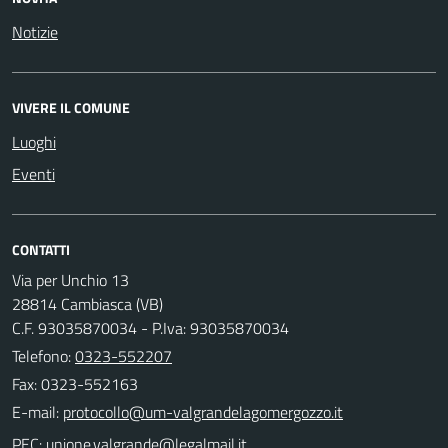
Notizie
VIVERE IL COMUNE
Luoghi
Eventi
CONTATTI
Via per Unchio 13
28814 Cambiasca (VB)
C.F. 93035870034 - P.Iva: 93035870034
Telefono:
0323-552207
Fax: 0323-552163
E-mail:
PEC: