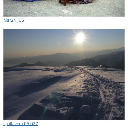
Mar24_06
spallavera 05 027