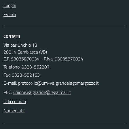
Luoghi
Eventi
CONTATTI
Via per Unchio 13
28814 Cambiasca (VB)
C.F. 93035870034 - P.Iva: 93035870034
Telefono:
0323-552207
Fax: 0323-552163
E-mail:
PEC:
Uffici e orari
Numeri utili