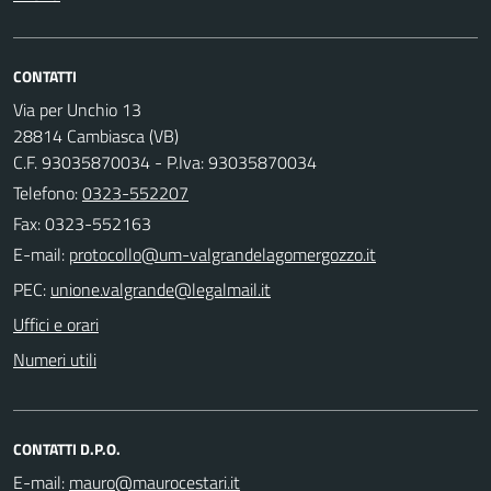
CONTATTI
Via per Unchio 13
28814 Cambiasca (VB)
C.F. 93035870034 - P.Iva: 93035870034
Telefono:
0323-552207
Fax: 0323-552163
E-mail:
PEC:
Uffici e orari
Numeri utili
CONTATTI D.P.O.
E-mail: