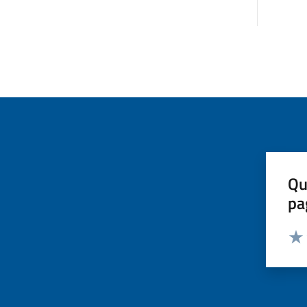
Qu
pa
Valut
Valu