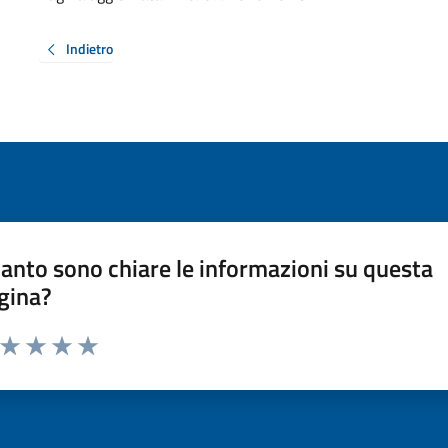
Indietro
anto sono chiare le informazioni su questa
gina?
a da 1 a 5 stelle la pagina
ta 1 stelle su 5
Valuta 2 stelle su 5
Valuta 3 stelle su 5
Valuta 4 stelle su 5
Valuta 5 stelle su 5