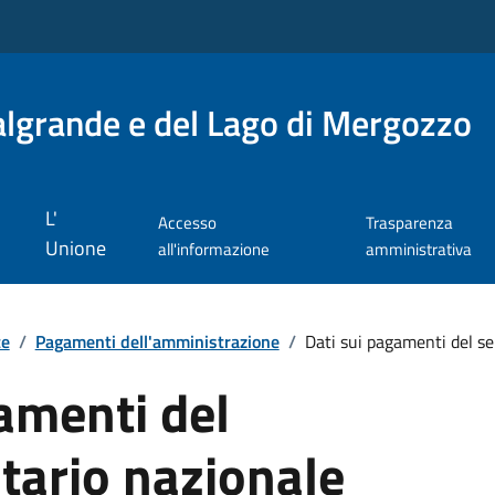
lgrande e del Lago di Mergozzo
L'
Accesso
Trasparenza
Unione
all'informazione
amministrativa
te
/
Pagamenti dell'amministrazione
/
Dati sui pagamenti del ser
amenti del
itario nazionale