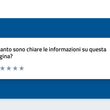
anto sono chiare le informazioni su questa
gina?
a da 1 a 5 stelle la pagina
ta 1 stelle su 5
Valuta 2 stelle su 5
Valuta 3 stelle su 5
Valuta 4 stelle su 5
Valuta 5 stelle su 5