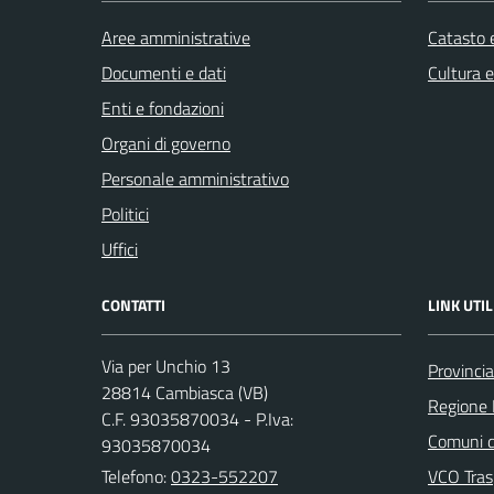
Aree amministrative
Catasto e
Documenti e dati
Cultura 
Enti e fondazioni
Organi di governo
Personale amministrativo
Politici
Uffici
CONTATTI
LINK UTIL
Via per Unchio 13
Provinci
28814 Cambiasca (VB)
Regione
C.F. 93035870034 - P.Iva:
Comuni d
93035870034
Telefono:
0323-552207
VCO Tras