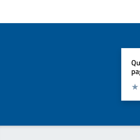
Qu
pa
Valut
Valu