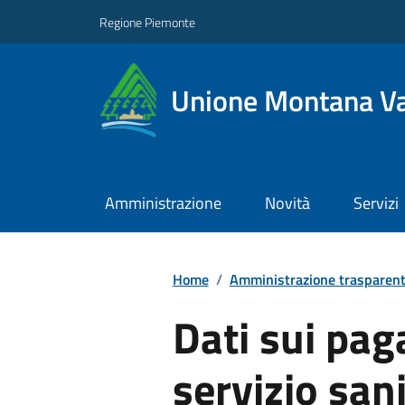
Regione Piemonte
Unione Montana Va
Amministrazione
Novità
Servizi
Home
/
Amministrazione trasparen
Dati sui pag
servizio san