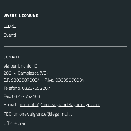
VIVERE IL COMUNE
Luoghi
Eventi
CONTATTI
Via per Unchio 13
28814 Cambiasca (VB)
C.F. 93035870034 - P.Iva: 93035870034
Telefono:
0323-552207
Fax: 0323-552163
E-mail:
PEC:
Uffici e orari