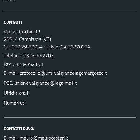
CONTATTI
Via per Unchio 13
28814 Cambiasca (VB)
C.F. 93035870034 - P.Iva: 93035870034
Telefono:
0323-552207
Fax: 0323-552163
E-mail:
PEC:
Uffici e orari
Numeri utili
CONTATTI D.P.O.
E-mail: