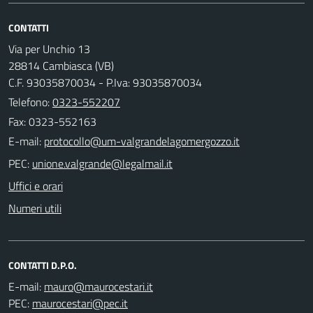
CONTATTI
Via per Unchio 13
28814 Cambiasca (VB)
C.F. 93035870034 - P.Iva: 93035870034
Telefono:
0323-552207
Fax: 0323-552163
E-mail:
PEC:
Uffici e orari
Numeri utili
CONTATTI D.P.O.
E-mail:
PEC: