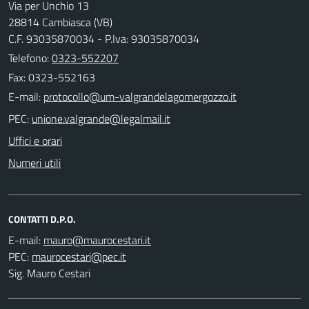
Via per Unchio 13
28814 Cambiasca (VB)
C.F. 93035870034 - P.Iva: 93035870034
Telefono:
0323-552207
Fax: 0323-552163
E-mail:
PEC:
Uffici e orari
Numeri utili
CONTATTI D.P.O.
E-mail:
PEC:
Sig. Mauro Cestari