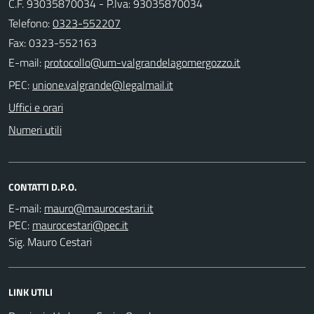
C.F. 93035870034 - P.Iva: 93035870034
Telefono:
0323-552207
Fax: 0323-552163
E-mail:
PEC:
Uffici e orari
Numeri utili
CONTATTI D.P.O.
E-mail:
PEC:
Sig. Mauro Cestari
LINK UTILI