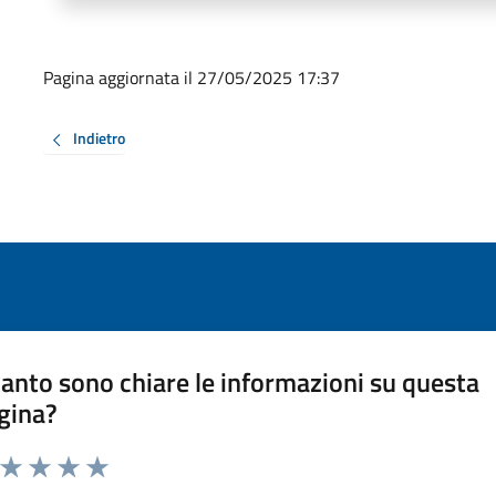
Pagina aggiornata il 27/05/2025 17:37
Indietro
anto sono chiare le informazioni su questa
gina?
a da 1 a 5 stelle la pagina
ta 1 stelle su 5
Valuta 2 stelle su 5
Valuta 3 stelle su 5
Valuta 4 stelle su 5
Valuta 5 stelle su 5