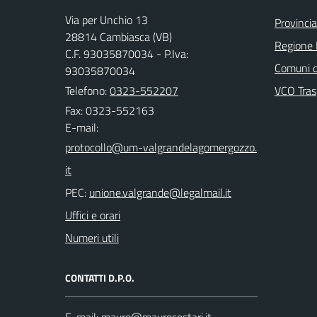
Via per Unchio 13
Provinci
28814 Cambiasca (VB)
Regione
C.F. 93035870034 - P.Iva:
Comuni d
93035870034
Telefono:
0323-552207
VCO Tras
Fax: 0323-552163
E-mail:
PEC:
Uffici e orari
Numeri utili
CONTATTI D.P.O.