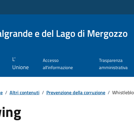
lgrande e del Lago di Mergozzo
L'
Accesso
Trasparenza
Unione
all'informazione
amministrativa
te
/
Altri contenuti
/
Prevenzione della corruzione
/
Whistlebl
wing