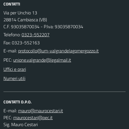
CONTATTI
Via per Unchio 13
28814 Cambiasca (VB)
C.F. 93035870034 - P.Iva: 93035870034
Telefono:
0323-552207
Fax: 0323-552163
E-mail:
PEC:
Uffici e orari
Numeri utili
CONTATTI D.P.O.
E-mail:
PEC:
Sig. Mauro Cestari