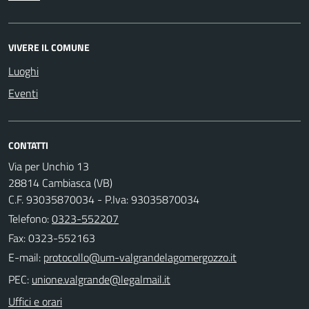
VIVERE IL COMUNE
Luoghi
Eventi
CONTATTI
Via per Unchio 13
28814 Cambiasca (VB)
C.F. 93035870034 - P.Iva: 93035870034
Telefono:
0323-552207
Fax: 0323-552163
E-mail:
PEC:
Uffici e orari