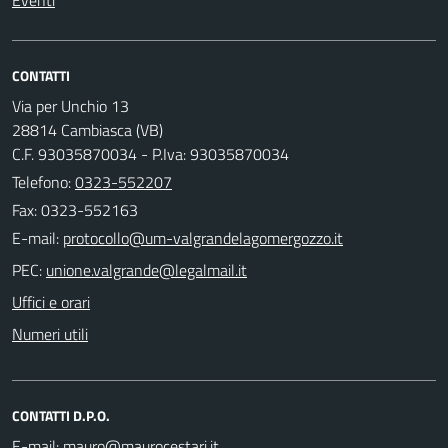
CONTATTI
Via per Unchio 13
28814 Cambiasca (VB)
C.F. 93035870034 - P.Iva: 93035870034
Telefono:
0323-552207
Fax: 0323-552163
E-mail:
PEC:
Uffici e orari
Numeri utili
CONTATTI D.P.O.
E-mail: