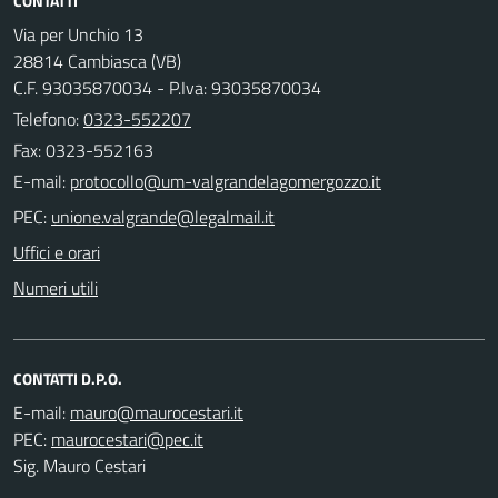
CONTATTI
Via per Unchio 13
28814 Cambiasca (VB)
C.F. 93035870034 - P.Iva: 93035870034
Telefono:
0323-552207
Fax: 0323-552163
E-mail:
PEC:
Uffici e orari
Numeri utili
CONTATTI D.P.O.
E-mail:
PEC:
Sig. Mauro Cestari